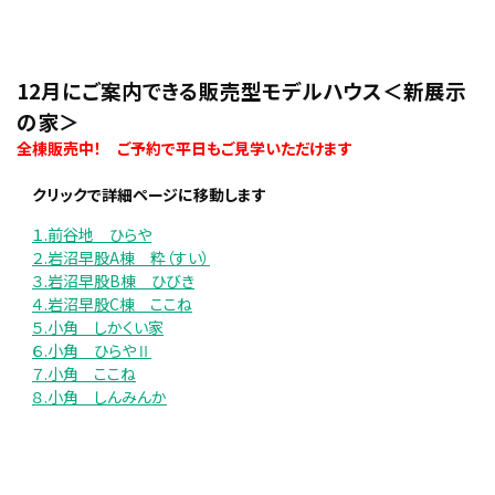
・
・
12月にご案内できる販売型モデルハウス＜新展示
の家＞
全棟販売中！
ご予約で平日もご見学いただけます
・
クリックで詳細ページに移動します
１.前谷地 ひらや
２.岩沼早股A棟 粋（すい）
３.岩沼早股B棟 ひびき
４.岩沼早股C棟 ここね
５.小角 しかくい家
６.小角 ひらやⅡ
７.小角 ここね
８.小角 しんみんか