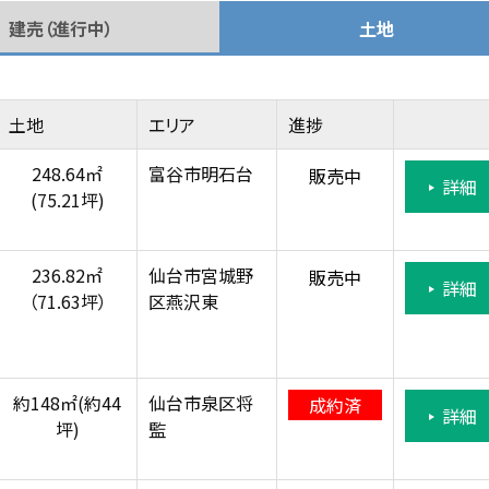
建売（進行中）
土地
土地
エリア
進捗
248.64㎡
富谷市明石台
販売中
詳細
(75.21坪)
236.82㎡
仙台市宮城野
販売中
詳細
（71.63坪）
区燕沢東
約148㎡(約44
仙台市泉区将
成約済
詳細
坪)
監