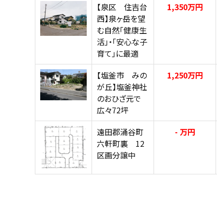
【泉区 住吉台
1,350万円
西】泉ヶ岳を望
む自然「健康生
活」・「安心な子
育て」に最適
【塩釜市 みの
1,250万円
が丘】塩釜神社
のおひざ元で
広々72坪
遠田郡涌谷町
- 万円
六軒町裏 12
区画分譲中