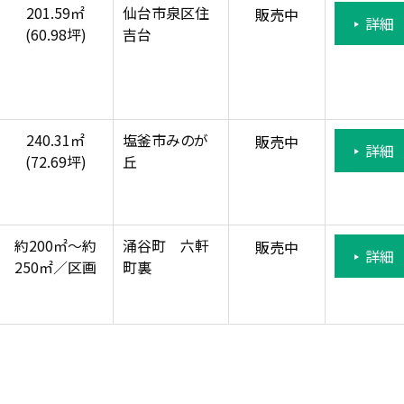
201.59㎡
仙台市泉区住
販売中
詳細
(60.98坪)
吉台
240.31㎡
塩釜市みのが
販売中
詳細
(72.69坪)
丘
約200㎡～約
涌谷町 六軒
販売中
詳細
250㎡／区画
町裏