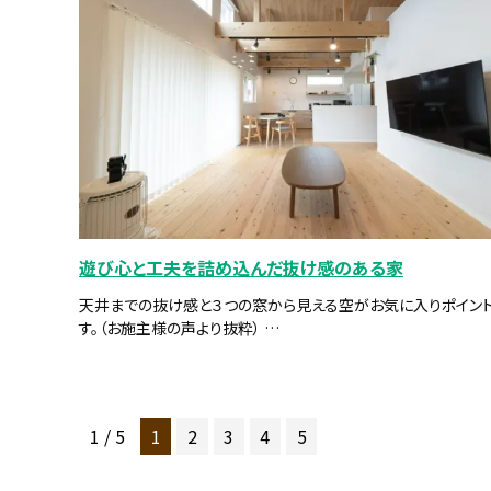
遊び心と工夫を詰め込んだ抜け感のある家
天井までの抜け感と３つの窓から見える空がお気に入りポイン
す。（お施主様の声より抜粋） …
1 / 5
1
2
3
4
5