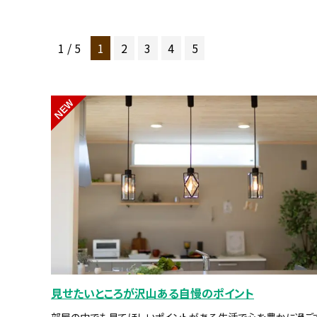
1 / 5
1
2
3
4
5
NEW
見せたいところが沢山ある自慢のポイント
部屋の中でも見てほしいポイントがある生活で心を豊かに過ご