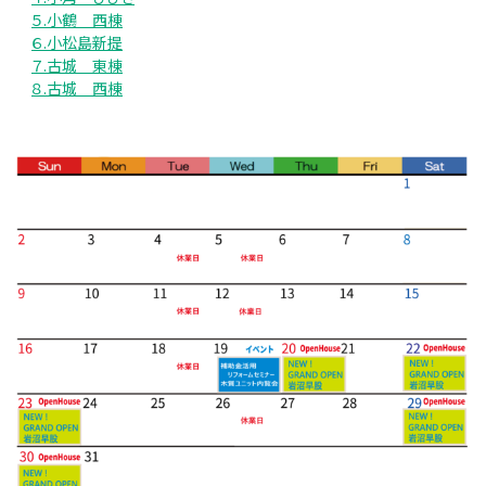
５.小鶴 西棟
６.小松島新提
７.古城 東棟
８.古城 西棟