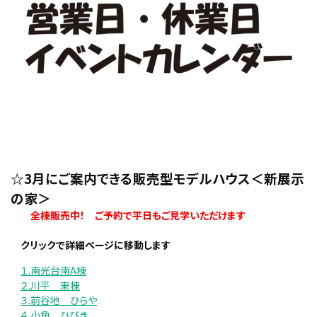
☆3月にご案内できる販売型モデルハウス＜新展示
の家＞
全棟販売中！
ご予約で平日もご見学いただけます
・
クリックで詳細ページに移動します
１.南光台南A棟
２.川平 東棟
３.前谷地 ひらや
４.小角 ひびき