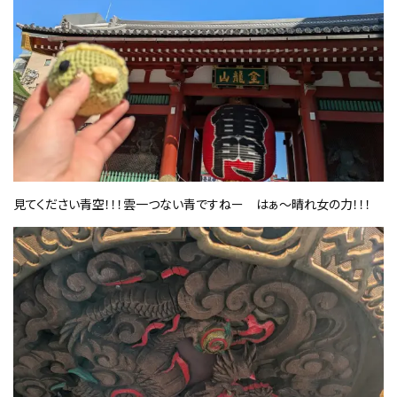
見てください青空！！！雲一つない青ですねー はぁ～晴れ女の力！！！