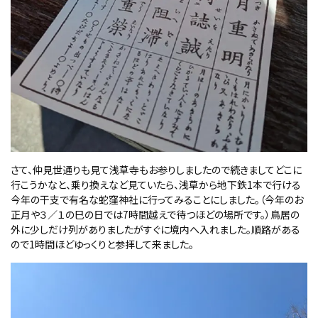
さて、仲見世通りも見て浅草寺もお参りしましたので続きましてどこに
行こうかなと、乗り換えなど見ていたら、浅草から地下鉄1本で行ける
今年の干支で有名な蛇窪神社に行ってみることにしました。（今年のお
正月や３／１の巳の日では7時間越えで待つほどの場所です。）鳥居の
外に少しだけ列がありましたがすぐに境内へ入れました。順路がある
ので1時間ほどゆっくりと参拝して来ました。