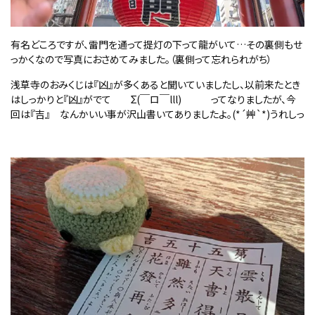
有名どころですが、雷門を通って提灯の下って龍がいて…その裏側もせ
っかくなので写真におさめてみました。（裏側って忘れられがち）
浅草寺のおみくじは『凶』が多くあると聞いていましたし、以前来たとき
はしっかりと『凶』がでて Σ(￣ロ￣lll) ってなりましたが、今
回は『吉』 なんかいい事が沢山書いてありましたよ。(*´艸`*)うれしっ