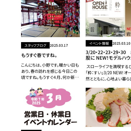
築の際に宮城県産の木材、優良み
食料品や日用品が値上げ
やぎ材を利用することで補助金が
みたいですね。。。
交付されます。使用した木
イベント情報
2025.03.10
スタッフブログ
2025.03.17
3/20・22・23・29・3
もうすぐ春ですね。
股に NEW！モデルハウ
すい」デビュー
こんにちは、小野です。暖かい日も
スローライフを満喫する
あり、春の訪れを感じる今日この
「粋：すい」3/20 NEW！
頃ですね。もうすぐ４月、何か新し
然とともに、心地よい暮ら
いことにチャレンジしてみようか
ぬくもりが広がる平屋の家
な～と思われる方もいらっしゃる
東北本線・岩沼駅から車で
のではないでしょうか？ 私も始め
分仙台空港アクセス線「
てみま
駅」から車で約6分