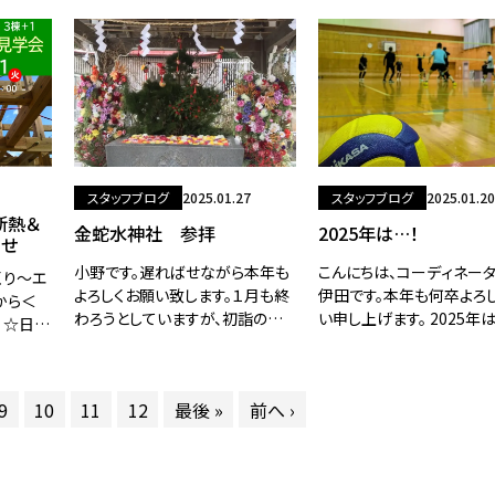
小角の
皆に聞いたら…豆まきをす
評をいただいていたモデルハウス
た。 そ
分』っていうのがあるよっ
ですが、お客様へのお引き渡しを
が、３
もらったんだぁ～～～。そ
控えて、最後の見学会となります。
リビングからの
スタッフブログ
2025.01.27
スタッフブログ
2025.01.20
断熱＆
金蛇水神社 参拝
2025年は…！
らせ
小野です。遅ればせながら本年も
こんにちは、コーディネー
くり～エ
よろしくお願い致します。１月も終
伊田です。本年も何卒よろ
から＜
わろうとしていますが、初詣の話
い申し上げます。 2025年
！☆日時
題で失礼します。今年は巳年とい
厄！ということで、目標はこ
：00～
うことで、金蛇水神社に行ってきま
ないですね。安全第一！健
ッジ仙台
した。金運の神様ということもあり
足首に前科があるので、趣
一部※ご
9
10
11
12
最後 »
前へ ›
三が日を過ぎ
レーで