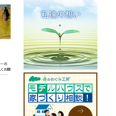
る『節
て教えて
ー
ターの
しくお願
は…本
れしか
康第一！
味のバ