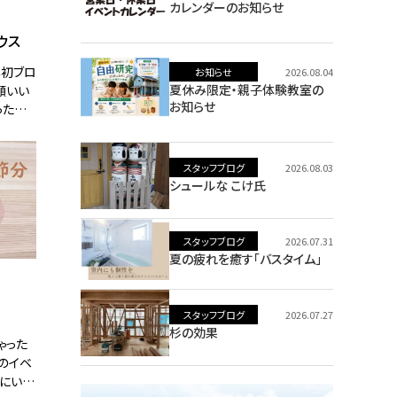
カレンダーのお知らせ
ウス
年初ブロ
お知らせ
2026.08.04
夏休み限定・親子体験教室の
願いい
お知らせ
った新
丁目に
22㈯～
スタッフブログ
2026.08.03
シュールな こけ氏
スタッフブログ
2026.07.31
夏の疲れを癒す「バスタイム」
スタッフブログ
2026.07.27
杉の効果
ゃった
初のイベ
にいる