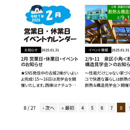
日続いている雪のせいで、
開催！！★ナチュラルでかわいい
現地は真っ白な雪化粧でし
「だけじゃない」様々な魅力を集
んなお足元の悪い中でした
めた、非日常も携える家★赤い三
組
角屋根と、「内装ネイ
お知らせ
2025.01.31
イベント情報
2025.01.31
2月 営業日・休業日・イベント
2/9・11 泉区小角＜
のお知らせ
構造見学会＞のお知
★SNS発信中の古城2棟がいよい
～性能だけじゃない家づ
よ完成！15～16日は見学会を開
コで快適な暮らしは断熱
催いたします。西棟はナチュラル
断熱＆構造見学会＞開催
かわいい、東棟はスタイリッシュコ
2月9日（日）・11日（火）10
ンセプト★小松島提に新しい新展
16：00☆場所ネnoビレ
示の家が登場！22～24日に見学
市泉区小角字日陰6-1の
8 / 27
‹ 次へ
« 最初
4
5
6
7
8
会を開催いたします。飾
予約はフリーダイヤル0