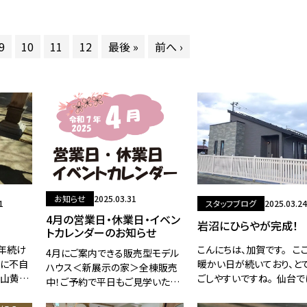
9
10
11
12
最後 »
前へ ›
お知らせ
2025.03.31
1
スタッフブログ
2025.03.24
4月の営業日・休業日・イベン
岩沼にひらやが完成！
トカレンダーのお知らせ
三年続け
こんにちは、加賀です。 こ
4月にご案内できる販売型モデル
金に不自
暖かい日が続いており、と
ハウス＜新展示の家＞全棟販売
華山黄金
ごしやすいですね。 仙台
中！ご予約で平日もご見学いただ
。今年
桜が開花するという予想
けます・クリックで詳細ページに
らまた
るようです。 今年はどこ