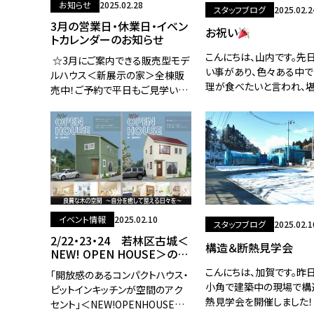
お知らせ
2025.02.28
スタッフブログ
2025.02.2
3月の営業日・休業日・イベン
お祝い
トカレンダーのお知らせ
こんにちは、山内です。先
☆3月にご案内できる販売型モデ
い事があり、色々ある中
ルハウス＜新展示の家＞全棟販
理が食べたいと言われ、
売中！ご予約で平日もご見学いた
きました。 中華料理は好
だけます・クリックで詳細ページ
と、行きたかったお店だっ
に移動します１.南光台南A棟２.川
が、美味しかったです。
平東棟３.前谷地ひらや４.小角ひ
びき５.
イベント情報
2025.02.10
スタッフブログ
2025.02.1
2/22・23・24 若林区古城＜
構造＆断熱見学会
NEW! OPEN HOUSE＞のお
知らせ
こんにちは、加賀です。昨
「開放感のあるコンパクトハウス・
小角で建築中の現場で構
ピットインキッチンが空間のアク
熱見学会を開催しました！
セント」＜NEW!OPENHOUSE＞