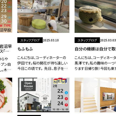
移動します１.南光台南A棟２.川平
になる
東棟３.前谷地ひらや４.小鶴西棟
５.小松島新提６
スタッフブログ
2025.03.10
スタッフブログ
2025.03.03
0 岩沼早
もふもふ
自分の機嫌は自分で取
ス「粋：
こんにちは、コーディネーターの
こんにちは、コーディネー
ひらや
伊田です。桜の開花が待ち遠しい
黒澤です。私の趣味の一つ
オープン自
今日この頃です。 先日、息子を連
ります日帰り旅！今回も東
し。木の
れて猫カフェデビューしてまいり
ってまいりました～～～。
へJR
ましたー！追いかけ回さないよう
キュンパスという平日限定
約12
お話しした上で入りましたが動物
チケットを購入したので、ノ
仙台空港
大
ンで東京へ出発！