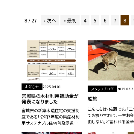
8 / 27
‹ 次へ
« 最初
4
5
6
7
8
お知らせ
2025.04.01
スタッフブログ
2025.03.3
宮城県の木材利用補助金が
船旅
発表になりました
こんにちは。佐藤です。「
宮城県の新築木造住宅の支援制
てお参りすれば、一生お
度である「令和7年度の県産材利
由しない」と言われる金
用サステナブル住宅普及促進事
山神社に参拝してきました
業」が発表になりました。住宅新
がその三年目です。明日か