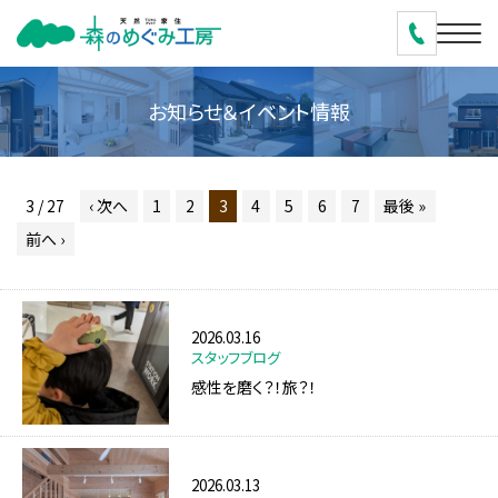
お知らせ＆イベント情報
3 / 27
‹ 次へ
1
2
3
4
5
6
7
最後 »
前へ ›
2026.03.16
スタッフブログ
感性を磨く？！旅？！
2026.03.13