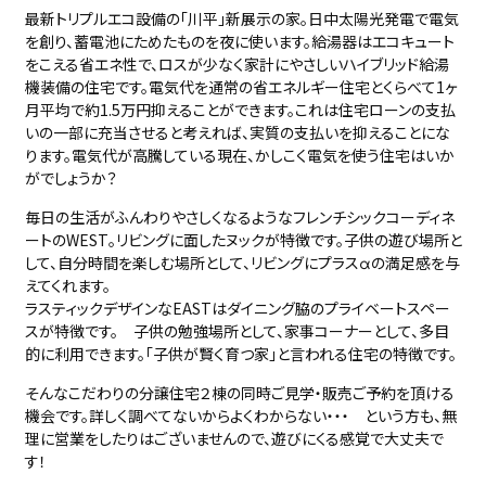
最新トリプルエコ設備の「川平」新展示の家。日中太陽光発電で電気
を創り、蓄電池にためたものを夜に使います。給湯器はエコキュート
をこえる省エネ性で、ロスが少なく家計にやさしいハイブリッド給湯
機装備の住宅です。電気代を通常の省エネルギー住宅とくらべて1ヶ
月平均で約1.5万円抑えることができます。これは住宅ローンの支払
いの一部に充当させると考えれば、実質の支払いを抑えることにな
ります。電気代が高騰している現在、かしこく電気を使う住宅はいか
がでしょうか？
毎日の生活がふんわりやさしくなるようなフレンチシックコーディネ
ートのWEST。リビングに面したヌックが特徴です。子供の遊び場所と
して、自分時間を楽しむ場所として、リビングにプラスαの満足感を与
えてくれます。
ラスティックデザインなEASTはダイニング脇のプライベートスペー
スが特徴です。 子供の勉強場所として、家事コーナーとして、多目
的に利用できます。「子供が賢く育つ家」と言われる住宅の特徴です。
そんなこだわりの分譲住宅２棟の同時ご見学・販売ご予約を頂ける
機会です。詳しく調べてないからよくわからない・・・ という方も、無
理に営業をしたりはございませんので、遊びにくる感覚で大丈夫で
す！