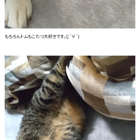
もちろんトムもこたつ大好きです。
(;
´∀｀
)