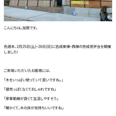
こんにちは。加賀です。
先週末、
2
月
25
日
(
土
)
・
26
日
(
日
)
に吉成東棟・西棟の完成見学会を開催
しました！
ご来場いただいたお客様には、
「木をいっぱい使っていて良いですね。」
「建売っぽくなくておしゃれですね」
「家事動線が良くて生活しやすそう」
「暖かくて、木の床が気持ちいいですね」