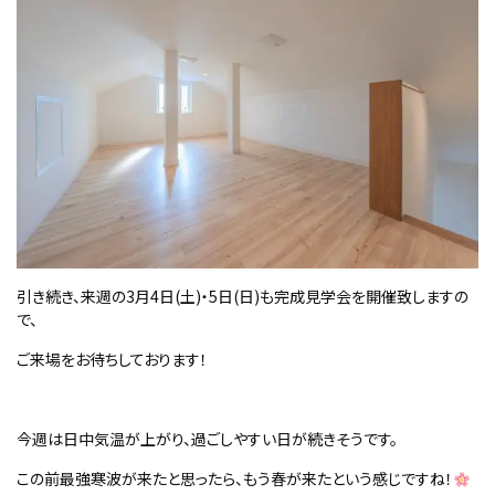
引き続き、来週の
3
月
4
日
(
土
)
・
5
日
(
日
)
も完成見学会を開催致しますの
で、
ご来場をお待ちしております！
今週は日中気温が上がり、過ごしやすい日が続きそうです。
この前最強寒波が来たと思ったら、もう春が来たという感じですね！