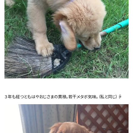
３年も経つともはやおじさまの貫禄。若干メタボ気味。（私と同じ）☟