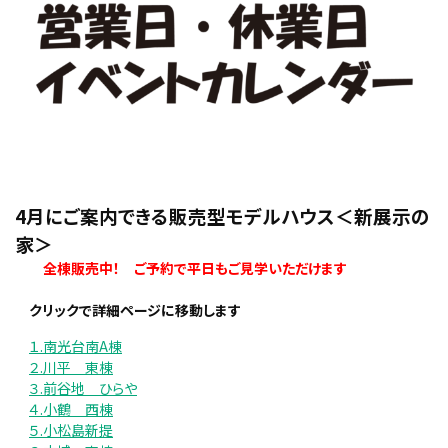
4月にご案内できる販売型モデルハウス＜新展示の
家＞
全棟販売中！
ご予約で平日もご見学いただけます
・
クリックで詳細ページに移動します
１.南光台南A棟
２.川平 東棟
３.前谷地 ひらや
４.小鶴 西棟
５.小松島新提