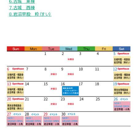
６.古城 東棟
７.古城 西棟
８.岩沼早股 粋（すい）