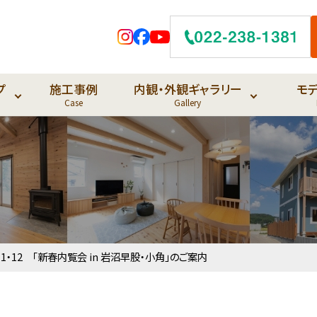
プ
施工事例
内観・外観ギャラリー
モ
Case
Gallery
0・11・12 「新春内覧会 in 岩沼早股・小角」のご案内