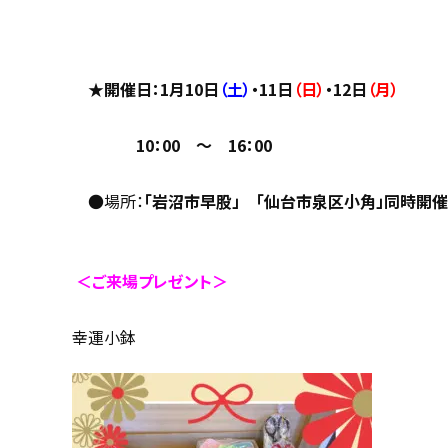
★開催日：
1月10日
（土）
・11日
（日）
・12日
（月）
10：00 ～ 16：00
●場所：
「
岩沼市早股
」 「仙台市泉区小角」同時開催
＜ご来場プレゼント＞
幸運小鉢