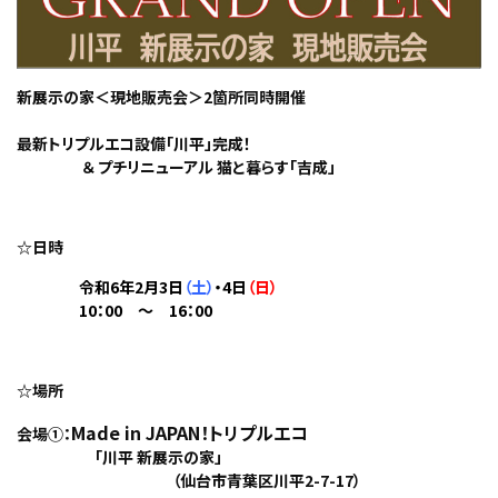
新展示の家＜現地販売会＞2箇所同時開催
最新トリプルエコ設備「川平」完成！
＆ プチリニューアル 猫と暮らす「吉成」
☆日時
令和6年2月3日
（土）
・4日
（日）
10：00 ～ 16：00
☆場所
Made in JAPAN！トリプルエコ
会場①：
「川平 新展示の家」
（仙台市青葉区川平2-7-17）