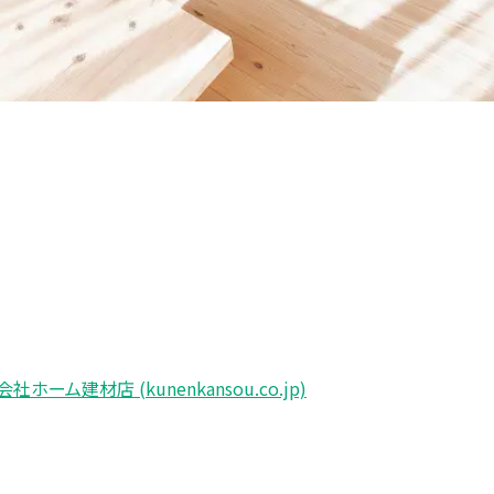
建材店 (kunenkansou.co.jp)